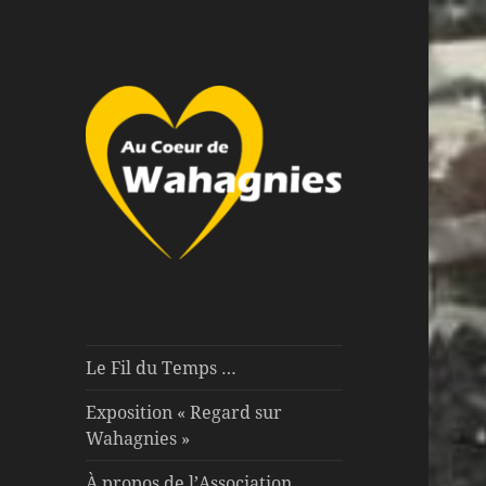
Au Coeur de Wahagnies
Au Coeur de
Wahagnies
Le Fil du Temps …
Exposition « Regard sur
Wahagnies »
À propos de l’Association