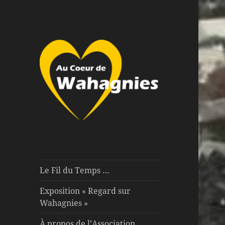
Au Coeur de Wahagnies
Au Coeur de
Wahagnies
Le Fil du Temps …
Exposition « Regard sur
Wahagnies »
À propos de l’Association