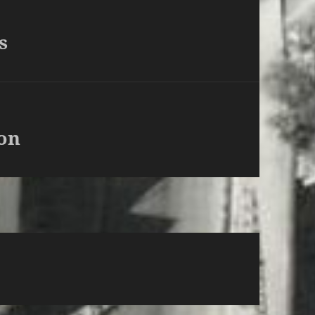
s
ion