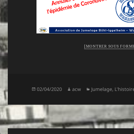
[MONTRER SOUS FORME
Publié
Auteur
Catégories
02/04/2020
acw
Jumelage
,
L'histoir
le
Navigation