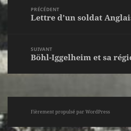
de
PRÉCÉDENT
Lettre d’un soldat Anglai
l’article
Article
précédent :
SUIVANT
Böhl-Iggelheim et sa rég
Article
suivant :
Fièrement propulsé par WordPress